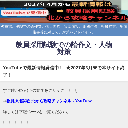
教員採用試験での論作文、個人面接、集団面接、集団討論、模擬授業、場面
指導等に対して、対策をアドバイス。
教員採用試験での論作文・人物
対策
YouTubeで最新情報発信中 ! ★2027年3月末で本サイト終
了 !
すぐ確かめる(下の文字をクリック ⇩ ⇩)
➡
教員採用試験 北から攻略チャンネル - YouTube
詳しくは下記ページをご覧ください。
⇩ ⇩ ⇩ ⇩ ⇩