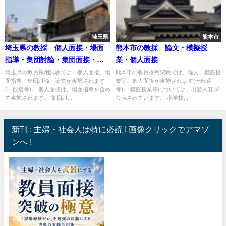
埼玉県
熊本市
埼玉県の教採 個人面接・場面
熊本市の教採 論文・模擬授
指導・集団討論・集団面接・論
業・個人面接
文
埼玉県の教員採用試験では、個人面接、場
熊本市の教員採用試験では、論文、模擬授
面指導、集団討論、論文が実施されます
業等、個人面接が実施されます(一般選
(一般選考)。 個人面接は、場面指導を含め
考)。 模擬授業等については、出題内容が
て実施されます。 集団討...
公表されています。 小学校...
新刊 : 主婦・社会人は特に必読 ! 画像クリックでアマゾ
ンへ !