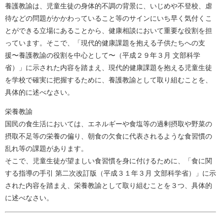
養護教諭は、児童生徒の身体的不調の背景に、いじめや不登校、虐
待などの問題がかかわっていること等のサインにいち早く気付くこ
とができる立場にあることから、健康相談において重要な役割を担
っています。そこで、「現代的健康課題を抱える子供たちへの支
援〜養護教諭の役割を中心として〜（平成２９年３月 文部科学
省）」に示された内容を踏まえ、現代的健康課題を抱える児童生徒
を学校で確実に把握するために、養護教諭として取り組むことを、
具体的に述べなさい。
栄養教諭
国民の食生活においては、エネルギーや食塩等の過剰摂取や野菜の
摂取不足等の栄養の偏り、朝食の欠食に代表されるような食習慣の
乱れ等の課題があります。
そこで、児童生徒が望ましい食習慣を身に付けるために、「食に関
する指導の手引 第二次改訂版（平成３１年３月 文部科学省）」に示
された内容を踏まえ、栄養教諭として取り組むことを３つ、具体的
に述べなさい。