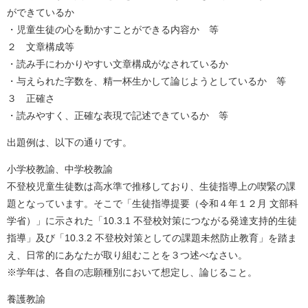
ができているか
・児童生徒の心を動かすことができる内容か 等
２ 文章構成等
・読み手にわかりやすい文章構成がなされているか
・与えられた字数を、精一杯生かして論じようとしているか 等
３ 正確さ
・読みやすく、正確な表現で記述できているか 等
出題例は、以下の通りです。
小学校教諭、中学校教諭
不登校児童生徒数は高水準で推移しており、生徒指導上の喫緊の課
題となっています。そこで「生徒指導提要（令和４年１２月 文部科
学省）」に示された「10.3.1 不登校対策につながる発達支持的生徒
指導」及び「10.3.2 不登校対策としての課題未然防止教育」を踏ま
え、日常的にあなたが取り組むことを３つ述べなさい。
※学年は、各自の志願種別において想定し、論じること。
養護教諭