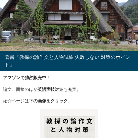
著書『教採の論作文と人物試験 失敗しない 対策のポイン
ト』
アマゾン
で
独占販売中 !
論文、面接のほか
英語実技
対策も充実。
紹介ページは
下の画像をクリック
。