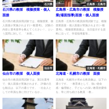
石川県
広島県・広島市
石川県の教採 模擬授業・個人
広島県・広島市の教採 模擬授
面接
業(場面指導)面接・個人面接
石川県の教員採用試験では、模擬授業、個
広島県・広島市の教員採用試験では、模擬
人面接が実施されます(一般選考)。 試験の
授業面接・個人面接が実施されます(一般
内容と選考基準を教えてください！、とい
選考)。 模擬授業面接は、当日提示する資
う質問に対して、「本県...
料に沿って、学習指導案等...
仙台市
北海道・札幌市
仙台市の教採 個人面接
北海道・札幌市の教採 面接
仙台市の教員採用試験では、第2次選考
北海道・札幌市が求める教員像は、以下の
で、個人面接が実施されます。 評価の主
通りです。 ・教育者として、強い使命
な観点は、以下の通りです。 ・社会人と
感・倫理観と、子どもへの深い教育的愛情
しての常識を身に付けているか...
を、常に持ち続ける教員 ・教...