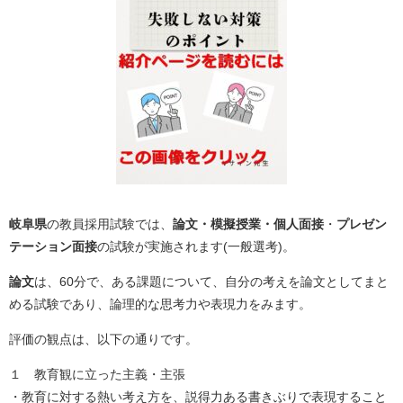
岐阜県
の教員採用試験では、
論文・模擬授業・
個人面接
・
プレゼン
テーション面接
の試験が実施されます(一般選考)。
論文
は、60分で、ある課題について、自分の考えを論文としてまと
める試験であり、論理的な思考力や表現力をみます。
評価の観点は、以下の通りです。
１ 教育観に立った主義・主張
・教育に対する熱い考え方を、説得力ある書きぶりで表現すること