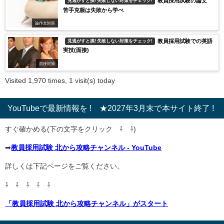
教員採用試験の論文
見逃がすと損! 失敗しない対策をチェック!
苦手克服は失敗から学べ
論作文対策
教員採用試験での英語
見逃がすと損! 失敗しない対策をチェック!
実技(面接)
面接対策
Visited 1,970 times, 1 visit(s) today
YouTubeで最新情報を ! ★2027年3月末で本サイト終了 !
すぐ確かめる(下の文字をクリック ⇩ ⇩)
➡
教員採用試験 北から攻略チャンネル - YouTube
詳しくは下記ページをご覧ください。
⇩ ⇩ ⇩ ⇩ ⇩
「教員採用試験 北から攻略チャンネル」がスタート