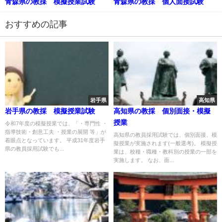
青森県の教採 模擬授業試験
青森県の教採 個人面接試験
おすすめの記事
岩手県
高知県
岩手県の教採 模擬授業試験
高知県の教採 個別面接・模擬
授業
令和7年度の模擬授業では、「・専門性 ・
指導技術・創意工夫 ・授業の展開 等」が
高知県の教員採用試験では、個別面接、模
着眼点となっています。 平成31年度岩手
擬授業が実施されます(一般選考)。 模擬授
県の教員採用試験でも...
業は、校種・職種・教科別の授業の一部を
実施します。 なお、面...