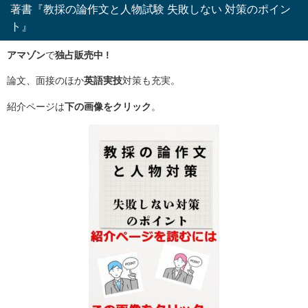
著書『教採の論作文と人物試験 失敗しない 対策のポイン
ト』
アマゾン
で
独占販売中 !
論文、面接のほか
英語実技
対策も充実。
紹介ページは
下の画像をクリック
。