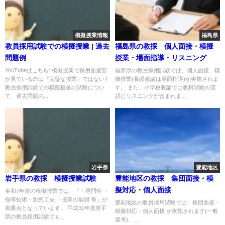
模擬授業情報
福島県
教員採用試験での模擬授業 | 過去
福島県の教採 個人面接・模擬
問題例
授業・場面指導・リスニング
YouTubeはこちら: 模擬授業で採用面接官
福県県の教員採用試験では、個人面接、模
が見ているのは『完璧な授業』ではない !
擬授業(養護教諭は場面指導)が実施されま
教員採用試験での模擬授業の試験につい
す。 また、小学校教諭では教科試験の英
て、過去問題の...
語にリスニングが含まれま...
岩手県
豊能地区
岩手県の教採 模擬授業試験
豊能地区の教採 集団面接・模
擬対応・個人面接
令和7年度の模擬授業では、「・専門性 ・
指導技術・創意工夫 ・授業の展開 等」が
豊能地区の教員採用試験では、集団面接・
着眼点となっています。 平成31年度岩手
模擬対応・個人面接 が実施されます(一般
県の教員採用試験でも...
選考)。 ...