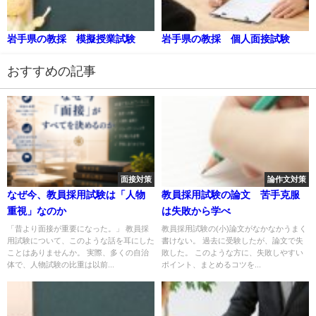
岩手県の教採 模擬授業試験
岩手県の教採 個人面接試験
おすすめの記事
面接対策
論作文対策
なぜ今、教員採用試験は「人物
教員採用試験の論文 苦手克服
重視」なのか
は失敗から学べ
「昔より面接が重要になった。」 教員採
教員採用試験の(小)論文がなかなかうまく
用試験について、このような話を耳にした
書けない。 過去に受験したが、論文で失
ことはありませんか。 実際、多くの自治
敗した。 このような方に、失敗しやすい
体で、人物試験の比重は以前...
ポイント、まとめるコツを...