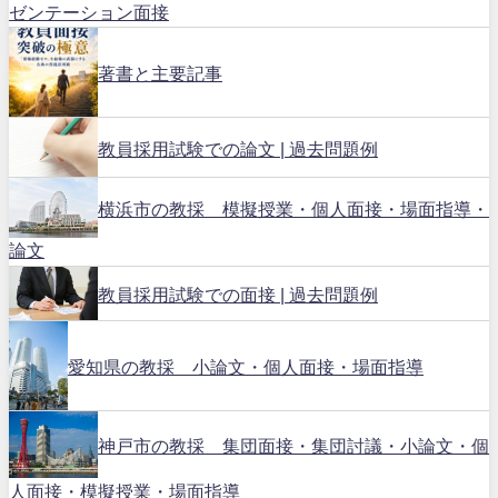
ゼンテーション面接
著書と主要記事
教員採用試験での論文 | 過去問題例
横浜市の教採 模擬授業・個人面接・場面指導・
論文
教員採用試験での面接 | 過去問題例
愛知県の教採 小論文・個人面接・場面指導
神戸市の教採 集団面接・集団討議・小論文・個
人面接・模擬授業・場面指導