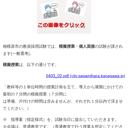
相模原市の教員採用試験では、
模擬授業・個人面接
の試験が課され
ます(一般選考)。
模擬授業
は、以下の通りです。
0403_02.pdf (city.sagamihara.kanagawa.jp)
「教科等の１単位時間の授業計画を立て、導入から展開にかけての
最初の７分間の模擬授業（７分間に
は準備、片付けの時間は含みませんが、それぞれ１分以内で済ませ
てください。）
※ 指導案（指定様式）を、試験当日に提出していただきます。
※会場は、普通教室です。（普通教室で行う授業を想定してくださ