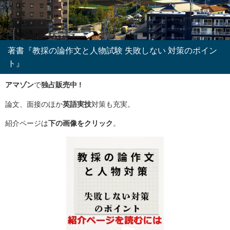
著書『教採の論作文と人物試験 失敗しない 対策のポイン
ト』
アマゾン
で
独占販売中 !
論文、面接のほか
英語実技
対策も充実。
紹介ページは
下の画像をクリック
。