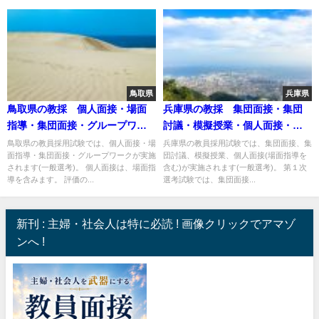
鳥取県
兵庫県
鳥取県の教採 個人面接・場面
兵庫県の教採 集団面接・集団
指導・集団面接・グループワー
討議・模擬授業・個人面接・場
ク
面指導
鳥取県の教員採用試験では、個人面接・場
兵庫県の教員採用試験では、集団面接、集
面指導・集団面接・グループワークが実施
団討議、模擬授業、個人面接(場面指導を
されます(一般選考)。 個人面接は、場面指
含む)が実施されます(一般選考)。 第１次
導を含みます。 評価の...
選考試験では、集団面接...
新刊 : 主婦・社会人は特に必読 ! 画像クリックでアマゾ
ンへ !