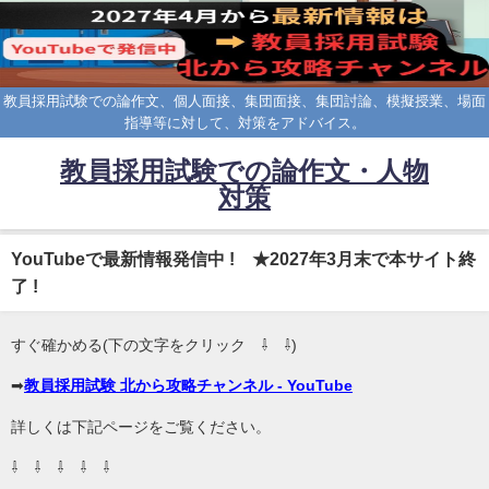
教員採用試験での論作文、個人面接、集団面接、集団討論、模擬授業、場面
指導等に対して、対策をアドバイス。
教員採用試験での論作文・人物
対策
YouTubeで最新情報発信中 ! ★2027年3月末で本サイト終
了 !
すぐ確かめる(下の文字をクリック ⇩ ⇩)
➡
教員採用試験 北から攻略チャンネル - YouTube
詳しくは下記ページをご覧ください。
⇩ ⇩ ⇩ ⇩ ⇩