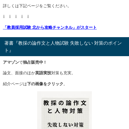
詳しくは下記ページをご覧ください。
⇩ ⇩ ⇩ ⇩ ⇩
「教員採用試験 北から攻略チャンネル」がスタート
著書『教採の論作文と人物試験 失敗しない 対策のポイン
ト』
アマゾン
で
独占販売中 !
論文、面接のほか
英語実技
対策も充実。
紹介ページは
下の画像をクリック
。