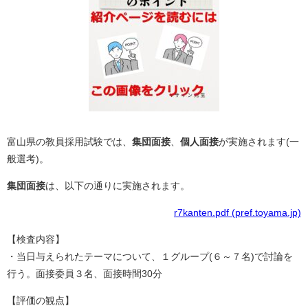
富山県の教員採用試験では、
集団面接
、
個人面接
が実施されます(一
般選考)。
集団面接
は、以下の通りに実施されます。
r7kanten.pdf (pref.toyama.jp)
【検査内容】
・当日与えられたテーマについて、１グループ(６～７名)で討論を
行う。面接委員３名、面接時間30分
【評価の観点】