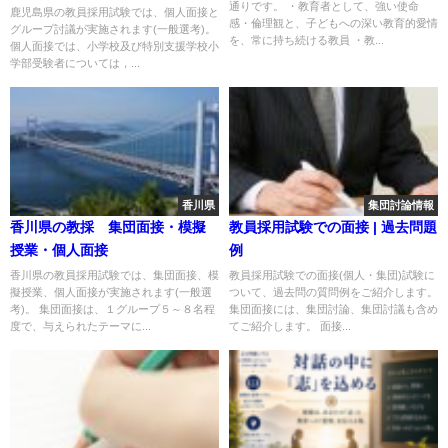
通りです。 ・教育者として、強い使命
鹿児島県の教員採用試験では、個人面接と
感・倫理観と、子どもへの深い教育的愛情
グループ討議が実施されます(一般選考)。
を、常に持ち続ける教員 ・教...
個人面接では、小学校及び特別支援学校小
学部受験者については，...
香川県
集団討論情報
香川県の教採 集団面接・模擬
教員採用試験での面接 | 過去問題
授業・個人面接
例
香川県の教員採用試験では、集団面接、模
教員採用試験での面接(個人・集団)試験に
擬授業、個人面接が実施されます(一般選
ついて、過去問の質問例をご紹介します。
考)。 集団面接は、１グループ５～８名程
集団面接には、集団討論、集団討議も含め
度で、与えられたテーマに...
てご紹介します。 面接...