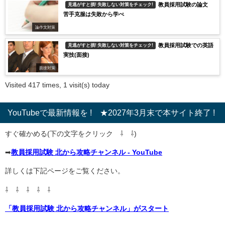
教員採用試験の論文
見逃がすと損! 失敗しない対策をチェック!
苦手克服は失敗から学べ
論作文対策
教員採用試験での英語
見逃がすと損! 失敗しない対策をチェック!
実技(面接)
面接対策
Visited 417 times, 1 visit(s) today
YouTubeで最新情報を ! ★2027年3月末で本サイト終了 !
すぐ確かめる(下の文字をクリック ⇩ ⇩)
➡
教員採用試験 北から攻略チャンネル - YouTube
詳しくは下記ページをご覧ください。
⇩ ⇩ ⇩ ⇩ ⇩
「教員採用試験 北から攻略チャンネル」がスタート