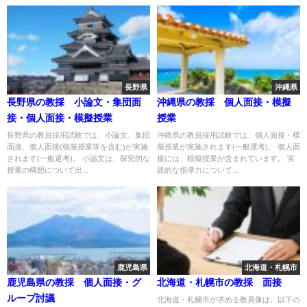
長野県
沖縄県
長野県の教採 小論文・集団面
沖縄県の教採 個人面接・模擬
接・個人面接・模擬授業
授業
長野県の教員採用試験では、小論文、集団
沖縄県の教員採用試験では、個人面接・模
面接、個人面接(模擬授業等を含む)が実施
擬授業が実施されます(一般選考)。 個人面
されます(一般選考)。 小論文は、探究的な
接には、模擬授業が含まれています。 実
授業の構想について出...
践的な指導力について...
鹿児島県
北海道・札幌市
鹿児島県の教採 個人面接・グ
北海道・札幌市の教採 面接
ループ討議
北海道・札幌市が求める教員像は、以下の