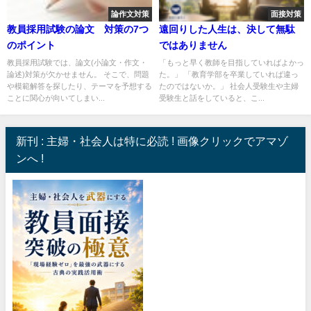
論作文対策
面接対策
教員採用試験の論文 対策の7つ
遠回りした人生は、決して無駄
のポイント
ではありません
教員採用試験では、論文(小論文・作文・
「もっと早く教師を目指していればよかっ
論述)対策が欠かせません。 そこで、問題
た。」 「教育学部を卒業していれば違っ
や模範解答を探したり、テーマを予想する
たのではないか。」 社会人受験生や主婦
ことに関心が向いてしまい...
受験生と話をしていると、こ...
新刊 : 主婦・社会人は特に必読 ! 画像クリックでアマゾ
ンへ !