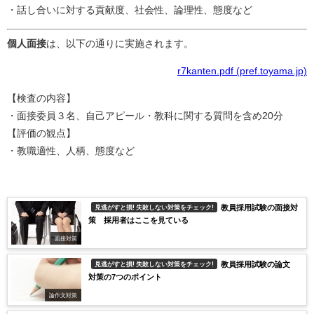
・話し合いに対する貢献度、社会性、論理性、態度など
個人面接
は、以下の通りに実施されます。
r7kanten.pdf (pref.toyama.jp)
【検査の内容】
・面接委員３名、自己アピール・教科に関する質問を含め20分
【評価の観点】
・教職適性、人柄、態度など
教員採用試験の面接対
見逃がすと損! 失敗しない対策をチェック!
策 採用者はここを見ている
面接対策
教員採用試験の論文
見逃がすと損! 失敗しない対策をチェック!
対策の7つのポイント
論作文対策