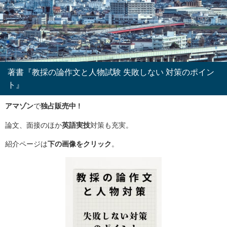
著書『教採の論作文と人物試験 失敗しない 対策のポイン
ト』
アマゾン
で
独占販売中 !
論文、面接のほか
英語実技
対策も充実。
紹介ページは
下の画像をクリック
。