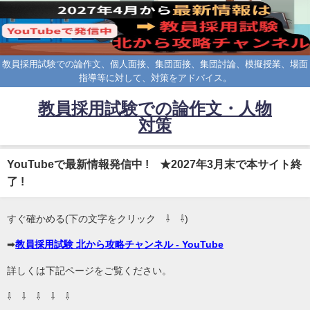
教員採用試験での論作文、個人面接、集団面接、集団討論、模擬授業、場面
指導等に対して、対策をアドバイス。
教員採用試験での論作文・人物
対策
YouTubeで最新情報発信中 ! ★2027年3月末で本サイト終
了 !
すぐ確かめる(下の文字をクリック ⇩ ⇩)
➡
教員採用試験 北から攻略チャンネル - YouTube
詳しくは下記ページをご覧ください。
⇩ ⇩ ⇩ ⇩ ⇩