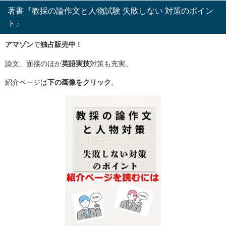
著書『教採の論作文と人物試験 失敗しない 対策のポイン
ト』
アマゾン
で
独占販売中 !
論文、面接のほか
英語実技
対策も充実。
紹介ページは
下の画像をクリック
。