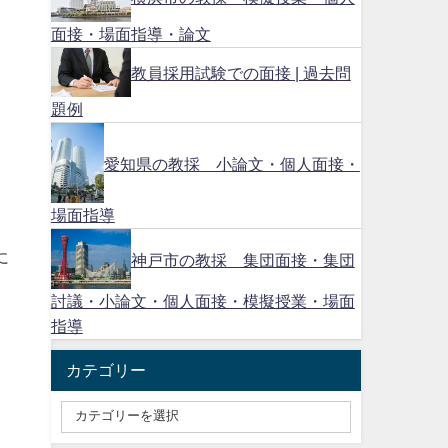
面接・場面指導・論文
教員採用試験での面接 | 過去問
題例
愛知県の教採 小論文・個人面接・
場面指導
に
神戸市の教採 集団面接・集団
討議・小論文・個人面接・模擬授業・場面
指導
カテゴリー