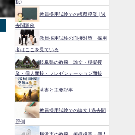
接)
教員採用試験での模擬授業 | 過
去問題例
教員採用試験の面接対策 採用
者はここを見ている
岐阜県の教採 論文・模擬授
業・個人面接・プレゼンテーション面接
著書と主要記事
教員採用試験での論文 | 過去問
題例
横浜市の教採 模擬授業・個人