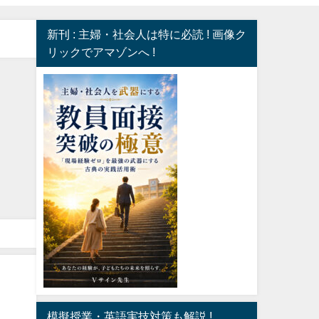
新刊 : 主婦・社会人は特に必読 ! 画像ク
リックでアマゾンへ !
模擬授業・英語実技対策も解説 !