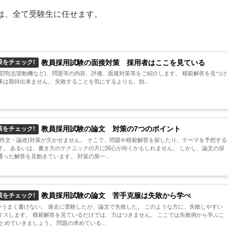
は、全て受験生に任せます。
教員採用試験の面接対策 採用者はここを見ている
策をチェック!
質問(志望動機など)、問題等の内容、評価、面接対策等をご紹介します。 模範解答を見つけ
は期待出来ません。 失敗することを気にするよりも、効...
教員採用試験の論文 対策の7つのポイント
策をチェック!
・作文・論述)対策が欠かせません。 そこで、問題や模範解答を探したり、テーマを予想する
す。 あるいは、書き方のテクニックの方に関心が向くかもしれません。 しかし、論文の採
った解答を見飽きています。 対策の第一...
教員採用試験の論文 苦手克服は失敗から学べ
策をチェック!
かうまく書けない。 過去に受験したが、論文で失敗した。 このような方に、失敗しやすい
イスします。 模範解答を見ているだけでは、力はつきません。 ここでは失敗例から学ぶこ
めていきましょう。 問題の求めている...