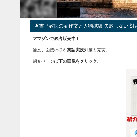
著書『教採の論作文と人物試験 失敗しない 対
アマゾン
で
独占販売中 !
論文、面接のほか
英語実技
対策も充実。
紹介ページは
下の画像をクリック
。