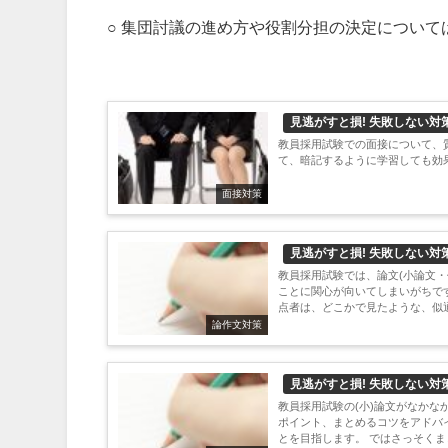
○ 集団討議の進め方や役割分担の決定について
見逃がすと損! 失敗しない対
教員採用試験での面接について、
て、暗記するように学習しても効果
面接対策
見逃がすと損! 失敗しない対
教員採用試験では、論文(小論文
ことに関心が向いてしまいがちで
点者は、どこかで見たような、似通
論作文対策
見逃がすと損! 失敗しない対
教員採用試験の(小)論文がなかな
ポイント、まとめるコツをアドバ
とを目指します。 ではさっそくまと