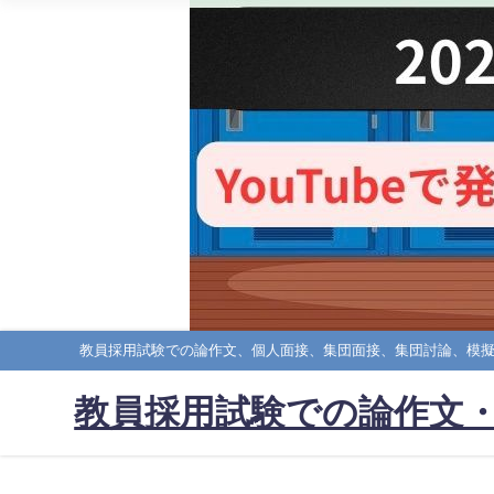
教員採用試験での論作文、個人面接、集団面接、集団討論、模
教員採用試験での論作文