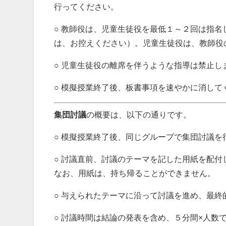
行ってください。
○ 教師役は、児童生徒役を最低１～２回は指
は、お控えください）。児童生徒役は、教師役
○ 児童生徒役の離席を伴うような指導は禁止し
○ 模擬授業終了後、板書事項を速やかに消して
集団討議
の概要は、以下の通りです。
○ 模擬授業終了後、同じグループで集団討議を
○ 討議直前、討議のテーマを記した用紙を配
なお、用紙は、持ち帰ることができません。
○ 与えられたテーマに沿って討議を進め、最
○ 討議時間は結論の発表を含め、５分間×人数