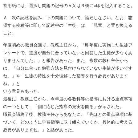
答用紙には、選択し問題の記号のＡ又はＢ欄に○印を記入すること。
Ａ 次の記述を読み、下の問題について、論述しなさい。なお、志
望する校種等に即して記述中の「生徒」は、「児童」と置き換える
こと。
年度初めの職員会議で、教務主任から、「昨年度に実施した生徒ア
ンケートで、進度が自分に合っていないと回答した生徒が少なくあ
りませんでした。」と報告があった。また、複数の教科主任から
は、「自分に合った勉強方法を見付けられていない生徒が多いです
ね。」や「生徒の特性を十分理解した指導を行う必要があります
ね。」と
いう意見もあった。
最後に、教務主任から、今年度の各教科等の指導における重点事項
の一つとして、「個に応じた指導の充実を図る」が示された。
職員会議終了後、教務主任からあなたに、「先ほどの重点事項に基
づいて、どのように学習指導に取り組んでいくか、具体的に考える
必要がありますね。」と話があった。