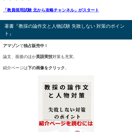
「教員採用試験 北から攻略チャンネル」がスタート
著書『教採の論作文と人物試験 失敗しない 対策のポイン
ト』
アマゾン
で
独占販売中 !
論文、面接のほか
英語実技
対策も充実。
紹介ページは
下の画像をクリック
。