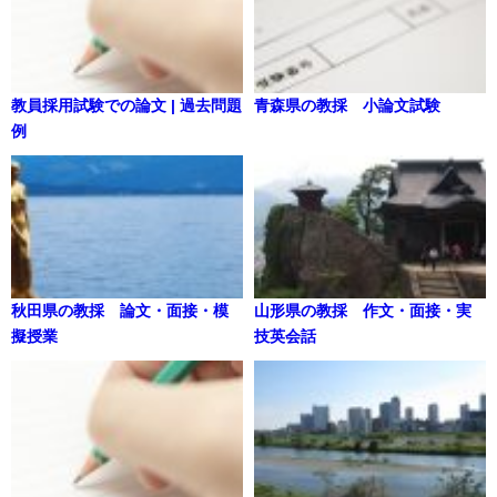
教員採用試験での論文 | 過去問題
青森県の教採 小論文試験
例
秋田県の教採 論文・面接・模
山形県の教採 作文・面接・実
擬授業
技英会話