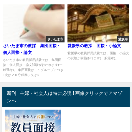
さいたま市
愛媛県
さいたま市の教採 集団面接・
愛媛県の教採 面接・小論文
個人面接・論文
愛媛県の教員採用試験では、面接、小論文
の試験が実施されます(一般選考)。 ...
さいたま市の教員採用試験では、集団面
接・個人面接・論文試験が行われます(一
般選考)。 集団面接は、１グループにつき
1次は２０分程度(2次は3...
新刊 : 主婦・社会人は特に必読 ! 画像クリックでアマゾ
ンへ !