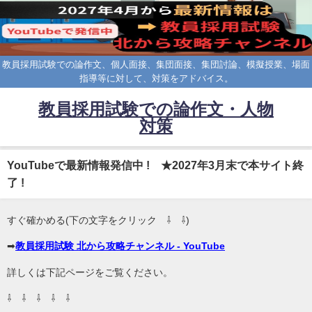
教員採用試験での論作文、個人面接、集団面接、集団討論、模擬授業、場面
指導等に対して、対策をアドバイス。
教員採用試験での論作文・人物
対策
YouTubeで最新情報発信中 ! ★2027年3月末で本サイト終
了 !
すぐ確かめる(下の文字をクリック ⇩ ⇩)
➡
教員採用試験 北から攻略チャンネル - YouTube
詳しくは下記ページをご覧ください。
⇩ ⇩ ⇩ ⇩ ⇩