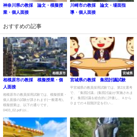
神奈川県の教採 論文・模擬授
川崎市の教採 論文・場面指
業・個人面接
導・個人面接
おすすめの記事
相模原市
宮城県
相模原市の教採 模擬授業・個
宮城県の教採 集団討議試験
人面接
平宮城県の教員採用試験では、第2次選考
で、「集団討議」(集団討論)が実施されま
相模原市の教員採用試験では、模擬授業・
す。 集団討議を総合的に評価し、Ａから
個人面接の試験が課されます(一般選考)。
Ｄまでの４段階評定を行い...
模擬授業は、以下の通りです。
0403_02.pdf (ci...