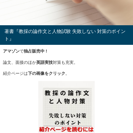
著書『教採の論作文と人物試験 失敗しない 対策のポイン
ト』
アマゾン
で
独占販売中 !
論文、面接のほか
英語実技
対策も充実。
紹介ページは
下の画像をクリック
。