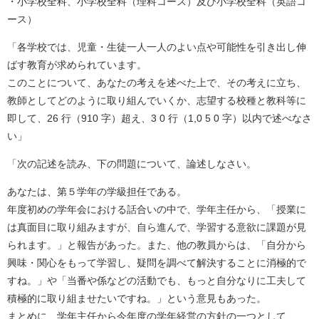
・小学校全科、小学校全科（理科コース）及び小学校全科（英語コ
ース）
「各学校では、児童・生徒一人一人のよい点や可能性を引き出し伸
ばす教育が求められています。
このことについて、あなたの考えを述べた上で、その考えに立ち、
教師としてどのように取り組んでいくか、志望する校種と教科等に
即して、26 行（910 字）超え、3 0 行（1,0 5 0 字）以内で述べなさ
い」
「次の記述を読み、下の問題について、論述しなさい。
あなたは、第５学年の学級担任である。
年度初めの学年会における話合いの中で、学年主任から、「授業に
は真面目に取り組みますが、自ら進んで、学習する意欲に課題が見
られます。」と報告があった。また、他の教員からは、「自分から
興味・関心をもって学習し、疑問を調べて解決することに消極的で
すね。」や「当番や係などの活動でも、もっと自分なりに工夫して
積極的に取り組ませたいですね。」という意見もあった。
まとめに、学年主任から今年度の学年経営の方針の一つとして、