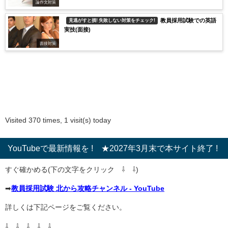
論作文対策
教員採用試験での英語
見逃がすと損! 失敗しない対策をチェック!
実技(面接)
面接対策
Visited 370 times, 1 visit(s) today
YouTubeで最新情報を ! ★2027年3月末で本サイト終了 !
すぐ確かめる(下の文字をクリック ⇩ ⇩)
➡
教員採用試験 北から攻略チャンネル - YouTube
詳しくは下記ページをご覧ください。
⇩ ⇩ ⇩ ⇩ ⇩