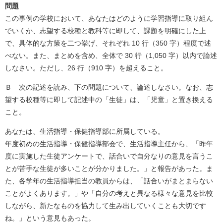
問題
この事例の学校において、あなたはどのように学習指導に取り組ん
でいくか、志望する校種と教科等に即して、課題を明確にした上
で、具体的な方策を二つ挙げ、それぞれ 10 行（350 字）程度で述
べない。また、まとめを含め、全体で 30 行（1,050 字）以内で論述
しなさい。ただし、26 行（910 字）を超えること。
Ｂ 次の記述を読み、下の問題について、論述しなさい。なお、志
望する校種等に即して記述中の「生徒」は、「児童」と置き換える
こと。
あなたは、生活指導・保健指導部に所属している。
年度初めの生活指導・保健指導部会で、生活指導主任から、「昨年
度に実施した生徒アンケートで、話合いで自分なりの意見を言うこ
とが苦手な生徒が多いことが分かりました。」と報告があった。ま
た、各学年の生活指導担当の教員からは、「話合いがまとまらない
ことがよくあります。」や「自分の考えと異なる様々な意見を比較
しながら、新たなものを協力して生み出していくことも大切です
ね。」という意見もあった。