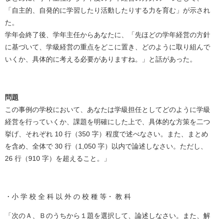
「自主的、自発的に学習したり活動したりする力を育む」が示され
た。
学年会終了後、学年主任からあなたに、「先ほどの学年経営の方針
に基づいて、学級経営の重点をどこに置き、どのように取り組んで
いくか、具体的に考える必要がありますね。」と話があった。
問題
この事例の学校において、あなたは学級担任としてどのように学級
経営を行っていくか、課題を明確にした上で、具体的な方策を二つ
挙げ、それぞれ 10 行（350 字）程度で述べなさい。また、まとめ
を含め、全体で 30 行（1,050 字）以内で論述しなさい。ただし、
26 行（910 字）を超えること。」
・小 学 校 全 科 以 外 の 校 種 等・ 教 科
「次のＡ、Ｂのうちから１題を選択して、論述しなさい。また、解