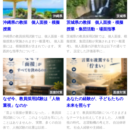
沖縄県
茨城県
沖縄県の教採 個人面接・模擬
茨城県の教採 個人面接・模擬
授業
授業・集団活動・場面指導
沖縄県の教員採用試験では、個人面接・模
茨城県の教員採用試験では、個人面接、模
擬授業が実施されます(一般選考)。 個人面
擬授業、集団活動が実施されます(一般選
接には、模擬授業が含まれています。 実
考)。 個人面接の評価方法は以下の通りで
践的な指導力について...
す。 設定した評価基準に...
面接対策
面接対策
なぜ今、教員採用試験は「人物
あなたの経験が、子どもたちの
重視」なのか
未来を照らす
「昔より面接が重要になった。」 教員採
ここまで、教員採用試験についてさまざま
用試験について、このような話を耳にした
なテーマをお伝えしてきました。 人物重
ことはありませんか。 実際、多くの自治
視の時代。 志望動機の考え方。 自治体研
体で、人物試験の比重は以前...
究。 社会人経験や主婦経...