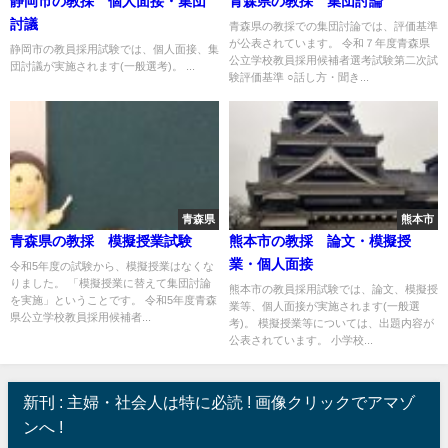
静岡市の教採 個人面接・集団
青森県の教採 集団討論
討議
青森県の教採での集団討論では、評価基準
が公表されています。 令和７年度青森県
静岡市の教員採用試験では、個人面接、集
公立学校教員採用候補者選考試験第二次試
団討議が実施されます(一般選考)。 ...
験評価基準 ○話し方・聞き...
青森県
熊本市
青森県の教採 模擬授業試験
熊本市の教採 論文・模擬授
業・個人面接
令和5年度の試験から、模擬授業はなくな
りました。 「模擬授業に替えて集団討論
熊本市の教員採用試験では、論文、模擬授
を実施」ということです。 令和5年度青森
業等、個人面接が実施されます(一般選
県公立学校教員採用候補者...
考)。 模擬授業等については、出題内容が
公表されています。 小学校...
新刊 : 主婦・社会人は特に必読 ! 画像クリックでアマゾ
ンへ !