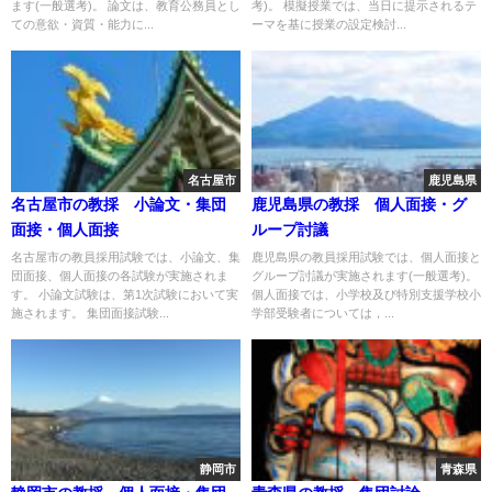
ます(一般選考)。 論文は、教育公務員とし
考)。 模擬授業では、当日に提示されるテ
ての意欲・資質・能力に...
ーマを基に授業の設定検討...
名古屋市
鹿児島県
名古屋市の教採 小論文・集団
鹿児島県の教採 個人面接・グ
面接・個人面接
ループ討議
名古屋市の教員採用試験では、小論文、集
鹿児島県の教員採用試験では、個人面接と
団面接、個人面接の各試験が実施されま
グループ討議が実施されます(一般選考)。
す。 小論文試験は、第1次試験において実
個人面接では、小学校及び特別支援学校小
施されます。 集団面接試験...
学部受験者については，...
静岡市
青森県