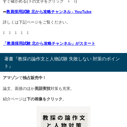
すぐ確かめる(下の文字をクリック ⇩ ⇩)
➡
教員採用試験 北から攻略チャンネル - YouTube
詳しくは下記ページをご覧ください。
⇩ ⇩ ⇩ ⇩ ⇩
「教員採用試験 北から攻略チャンネル」がスタート
著書『教採の論作文と人物試験 失敗しない 対策のポイン
ト』
アマゾン
で
独占販売中 !
論文、面接のほか
英語実技
対策も充実。
紹介ページは
下の画像をクリック
。