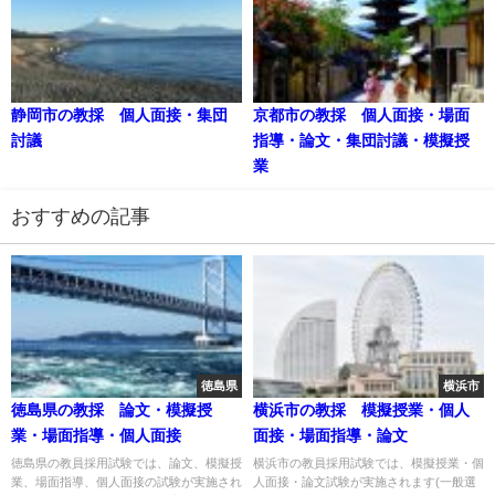
静岡市の教採 個人面接・集団
京都市の教採 個人面接・場面
討議
指導・論文・集団討議・模擬授
業
おすすめの記事
徳島県
横浜市
徳島県の教採 論文・模擬授
横浜市の教採 模擬授業・個人
業・場面指導・個人面接
面接・場面指導・論文
徳島県の教員採用試験では、論文、模擬授
横浜市の教員採用試験では、模擬授業・個
業、場面指導、個人面接の試験が実施され
人面接・論文試験が実施されます(一般選