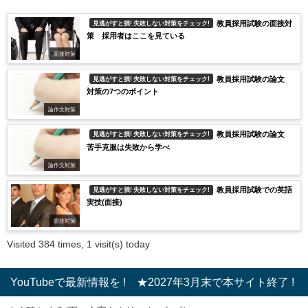
教員採用試験の面接対
見逃がすと損! 失敗しない対策をチェック!
策 採用者はここを見ている
面接対策
教員採用試験の論文
見逃がすと損! 失敗しない対策をチェック!
対策の7つのポイント
論作文対策
教員採用試験の論文
見逃がすと損! 失敗しない対策をチェック!
苦手克服は失敗から学べ
論作文対策
教員採用試験での英語
見逃がすと損! 失敗しない対策をチェック!
実技(面接)
面接対策
Visited 384 times, 1 visit(s) today
YouTubeで最新情報を ! ★2027年3月末で本サイト終了 !