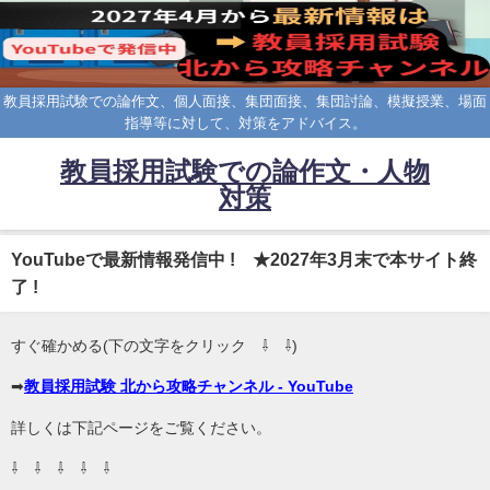
教員採用試験での論作文、個人面接、集団面接、集団討論、模擬授業、場面
指導等に対して、対策をアドバイス。
教員採用試験での論作文・人物
対策
YouTubeで最新情報発信中 ! ★2027年3月末で本サイト終
了 !
すぐ確かめる(下の文字をクリック ⇩ ⇩)
➡
教員採用試験 北から攻略チャンネル - YouTube
詳しくは下記ページをご覧ください。
⇩ ⇩ ⇩ ⇩ ⇩