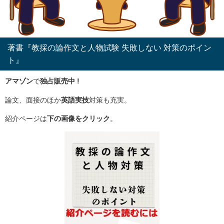
著書『教採の論作文と人物試験 失敗しない 対策のポイン
ト』
アマゾン
で
独占販売中 !
論文、面接のほか
英語実技
対策も充実。
紹介ページは
下の画像をクリック
。