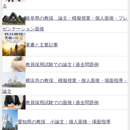
る
岐阜県の教採 論文・模擬授業・個人面接・プレ
ゼンテーション面接
著書と主要記事
教員採用試験での論文 | 過去問題例
横浜市の教採 模擬授業・個人面接・場面指導・
論文
教員採用試験での面接 | 過去問題例
愛知県の教採 小論文・個人面接・場面指導