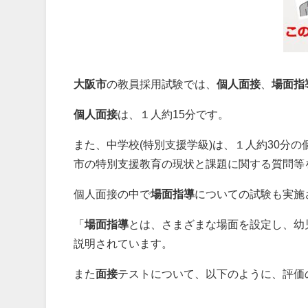
大阪市
の教員採用試験では、
個人面接
、
場面指
個人面接
は、１人約15分です。
また、中学校(特別支援学級)は、１人約30分
市の特別支援教育の現状と課題に関する質問等
個人面接の中で
場面指導
についての試験も実施
「
場面指導
とは、さまざまな場面を設定し、幼
説明されています。
また
面接
テストについて、以下のように、評価