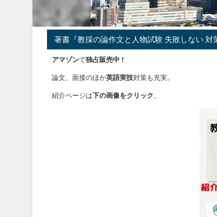
著書『教採の論作文と人物試験 失敗しない 対
アマゾン
で
独占販売中 !
論文、面接のほか
英語実技
対策も充実。
紹介ページは
下の画像をクリック
。