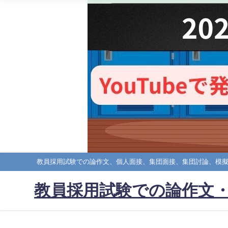
教員採用試験での論作文、個人面接、集団面接、集団討論、模
教員採用試験での論作文