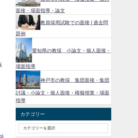
面接・場面指導・論文
教員採用試験での面接 | 過去問
題例
愛知県の教採 小論文・個人面接・
阪
場面指導
神戸市の教採 集団面接・集団
討議・小論文・個人面接・模擬授業・場面
指導
カテゴリー
p)