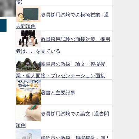
接)
教員採用試験での模擬授業 | 過
去問題例
教員採用試験の面接対策 採用
者はここを見ている
岐阜県の教採 論文・模擬授
業・個人面接・プレゼンテーション面接
著書と主要記事
教員採用試験での論文 | 過去問
題例
横浜市の教採 模擬授業・個人