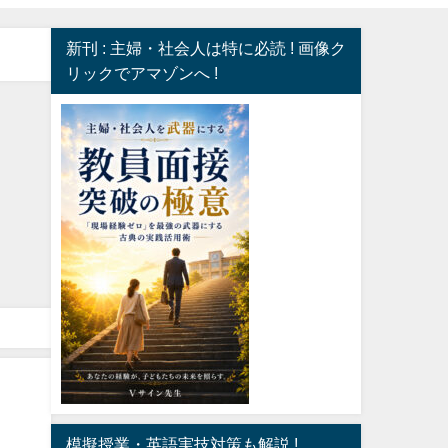
新刊 : 主婦・社会人は特に必読 ! 画像ク
リックでアマゾンへ !
模擬授業・英語実技対策も解説 !