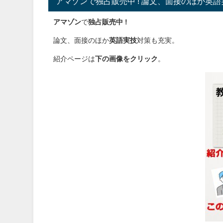
アマゾンで独占販売中 ! 論文、面接のほか英
アマゾン
で
独占販売中 !
論文、面接のほか
英語実技
対策も充実。
紹介ページは
下の画像をクリック
。