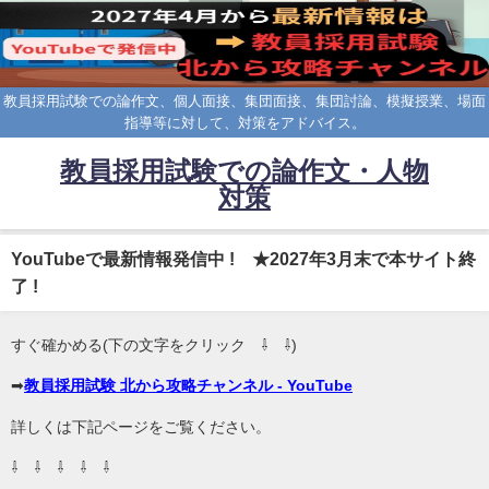
教員採用試験での論作文、個人面接、集団面接、集団討論、模擬授業、場面
指導等に対して、対策をアドバイス。
教員採用試験での論作文・人物
対策
YouTubeで最新情報発信中 ! ★2027年3月末で本サイト終
了 !
すぐ確かめる(下の文字をクリック ⇩ ⇩)
➡
教員採用試験 北から攻略チャンネル - YouTube
詳しくは下記ページをご覧ください。
⇩ ⇩ ⇩ ⇩ ⇩