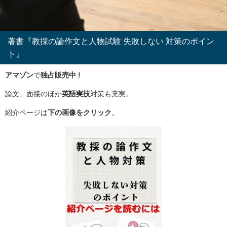
著書『教採の論作文と人物試験 失敗しない 対策のポイン
ト』
アマゾン
で
独占販売中 !
論文、面接のほか
英語実技
対策も充実。
紹介ページは
下の画像をクリック
。