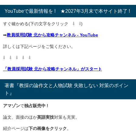
YouTubeで最新情報を ! ★2027年3月末で本サイト終了 !
すぐ確かめる(下の文字をクリック ⇩ ⇩)
➡
教員採用試験 北から攻略チャンネル - YouTube
詳しくは下記ページをご覧ください。
⇩ ⇩ ⇩ ⇩ ⇩
「教員採用試験 北から攻略チャンネル」がスタート
著書『教採の論作文と人物試験 失敗しない 対策のポイン
ト』
アマゾン
で
独占販売中 !
論文、面接のほか
英語実技
対策も充実。
紹介ページは
下の画像をクリック
。