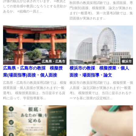
評価の観点が公表されています。 ○教員と
秋田県の教員採用試験では、集団面接、専
しての使命感や教員になろうとする意欲が
門(個別)面接、模擬授業、論文が実施され
あるか。 ○組織の一員と...
ます(一般選考)。 第一次選考試験では、集
団面接が実施されます...
広島県・広島市
横浜市
広島県・広島市の教採 模擬授
横浜市の教採 模擬授業・個人
業(場面指導)面接・個人面接
面接・場面指導・論文
広島県・広島市の教員採用試験では、模擬
横浜市の教員採用試験では、模擬授業・個
授業面接・個人面接が実施されます(一般
人面接・論文試験が実施されます(一般選
選考)。 模擬授業面接は、当日提示する資
考)。 模擬授業では、当日に提示されるテ
料に沿って、学習指導案等...
ーマを基に授業の設定検討...