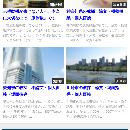
面接対策
神奈川県
志望動機が書けない人へ。本当
神奈川県の教採 論文・模擬授
に大切なのは「原体験」です
業・個人面接
「志望動機を書いてください。」 教員採
神奈川県の教員採用試験では、論文・模擬
用試験では必ずと言ってよいほど聞かれる
授業試験・個人面接が実施されます。 論
質問です。 ところが、多くの受験生がこ
文は、時間は60分で、各校種・養護教諭
こで手が止まります。 「教...
に関するテーマ(800字程...
愛知県
川崎市
愛知県の教採 小論文・個人面
川崎市の教採 論文・場面指
接・場面指導
導・個人面接
愛知県の教員採用試験では、小論文、個人
川崎市の教員採用試験では、論作文・論文
面接(3分程度の場面指導含む)が実施され
試験、場面指導試験、個人面接試験が行わ
ます(一般選考)。 小論文は、900字詰め原
れます。 論文は、60分で、600字以内で
稿用紙1枚に解答し...
す。 過去の評価の観点...