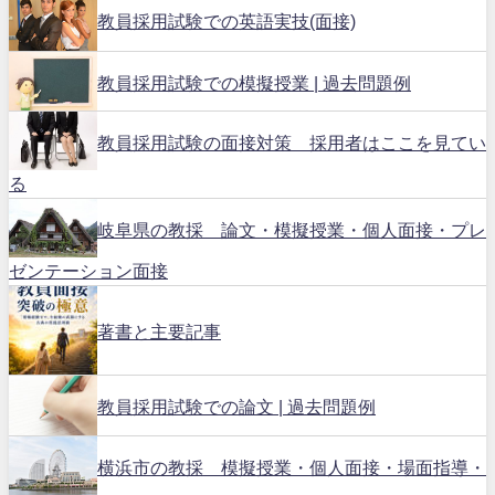
教員採用試験での英語実技(面接)
教員採用試験での模擬授業 | 過去問題例
教員採用試験の面接対策 採用者はここを見てい
る
岐阜県の教採 論文・模擬授業・個人面接・プレ
ゼンテーション面接
著書と主要記事
教員採用試験での論文 | 過去問題例
横浜市の教採 模擬授業・個人面接・場面指導・