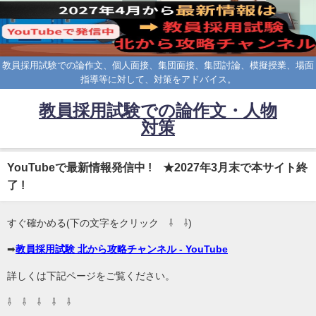
教員採用試験での論作文、個人面接、集団面接、集団討論、模擬授業、場面
指導等に対して、対策をアドバイス。
教員採用試験での論作文・人物
対策
YouTubeで最新情報発信中 ! ★2027年3月末で本サイト終
了 !
すぐ確かめる(下の文字をクリック ⇩ ⇩)
➡
教員採用試験 北から攻略チャンネル - YouTube
詳しくは下記ページをご覧ください。
⇩ ⇩ ⇩ ⇩ ⇩