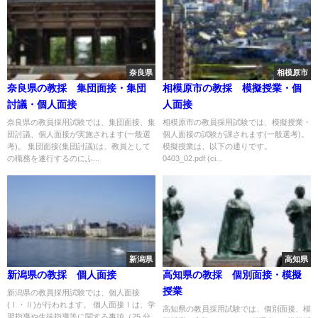
奈良県
相模原市
奈良県の教採 集団面接・集団
相模原市の教採 模擬授業・個
討議・個人面接
人面接
奈良県の教員採用試験では、集団面接、集
相模原市の教員採用試験では、模擬授業・
団討議、個人面接が実施されます(一般選
個人面接の試験が課されます(一般選考)。
考)。 集団面接(集団討議)は、教員として
模擬授業は、以下の通りです。
の職務を遂行するのにふ...
0403_02.pdf (ci...
新潟県
高知県
新潟県の教採 個人面接
高知県の教採 個別面接・模擬
授業
新潟県の教員採用試験では、個人面接
(Ⅰ・Ⅱ)が行われます。 個人面接Ⅰは、学
高知県の教員採用試験では、個別面接、模
習指導や生徒指導等に関する事項（25 分