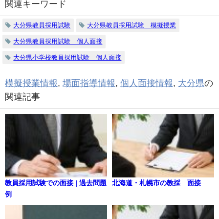
関連キーワード
大分県教員採用試験
大分県教員採用試験 模擬授業
大分県教員採用試験 個人面接
大分県小学校教員採用試験 個人面接
模擬授業情報
,
場面指導情報
,
個人面接情報
,
大分県
の
関連記事
教員採用試験での面接 | 過去問題
北海道・札幌市の教採 面接
例