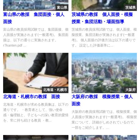
富山県
茨城県
富山県の教採 集団面接・個人
茨城県の教採 個人面接・模擬
面接
授業・集団活動・場面指導
富山県の教員採用試験では、集団面接、個
茨城県の教員採用試験では、個人面接、模
人面接が実施されます(一般選考)。 集団面
擬授業、集団活動が実施されます(一般選
接は、以下の通りに実施されます。
考)。 個人面接の評価方法は以下の通りで
r7kanten.pdf ...
す。 設定した評価基準に...
北海道・札幌市
大阪府
北海道・札幌市の教採 面接
大阪府の教採 模擬授業・個人
面接
北海道・札幌市が求める教員像は、以下の
通りです。 ・教育者として、強い使命
大阪府の教員採用試験では、模擬授業、個
感・倫理観と、子どもへの深い教育的愛情
人面接が実施されます(一般選考)。 模擬授
を、常に持ち続ける教員 ・教...
業について、詳細がしめされているので、
一部をご紹介します。...