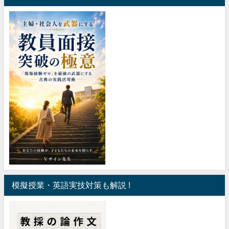
模擬授業・英語実技対策も解説 !