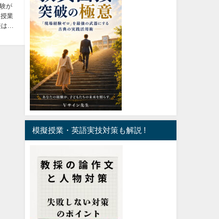
験が
接は模
模擬授業・英語実技対策も解説 !