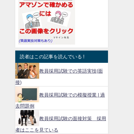
読者はこの記事を読んでいる !
教員採用試験での英語実技(面
接)
教員採用試験での模擬授業 | 過
去問題例
教員採用試験の面接対策 採用
者はここを見ている