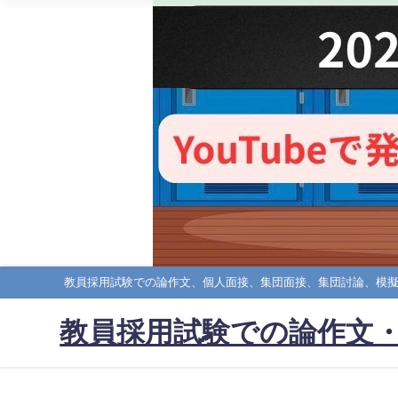
教員採用試験での論作文、個人面接、集団面接、集団討論、模
教員採用試験での論作文