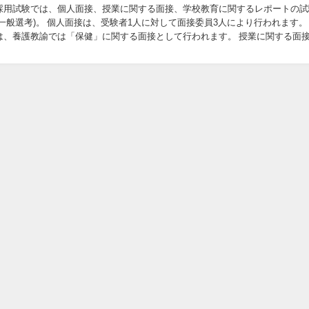
採用試験では、個人面接、授業に関する面接、学校教育に関するレポートの試
対して面接委員3人により行われます。 授業
は、養護教諭では「保健」に関する面接として行われます。 授業に関する面
ません。 まず面接前に、各校種・教科...