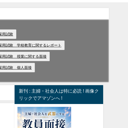
採用試験
採用試験 学校教育に関するレポート
採用試験 授業に関する面接
採用試験 個人面接
新刊 : 主婦・社会人は特に必読 ! 画像ク
リックでアマゾンへ !