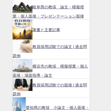
岐阜県の教採 論文・模擬授
業・個人面接・プレゼンテーション面接
著書と主要記事
教員採用試験での論文 | 過去問
題例
横浜市の教採 模擬授業・個人
面接・場面指導・論文
教員採用試験での面接 | 過去問
題例
愛知県の教採 小論文・個人面接・