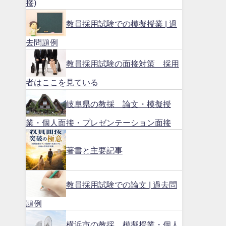
接)
教員採用試験での模擬授業 | 過
去問題例
教員採用試験の面接対策 採用
者はここを見ている
岐阜県の教採 論文・模擬授
業・個人面接・プレゼンテーション面接
著書と主要記事
教員採用試験での論文 | 過去問
題例
横浜市の教採 模擬授業・個人