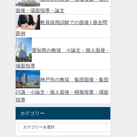
面接・場面指導・論文
教員採用試験での面接 | 過去問
題例
愛知県の教採 小論文・個人面接・
場面指導
神戸市の教採 集団面接・集団
討議・小論文・個人面接・模擬授業・場面
指導
カテゴリー