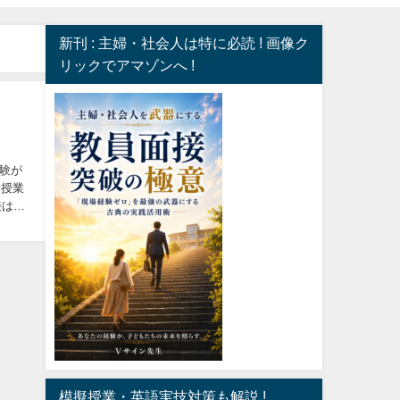
新刊 : 主婦・社会人は特に必読 ! 画像ク
リックでアマゾンへ !
験が
接は模
模擬授業・英語実技対策も解説 !