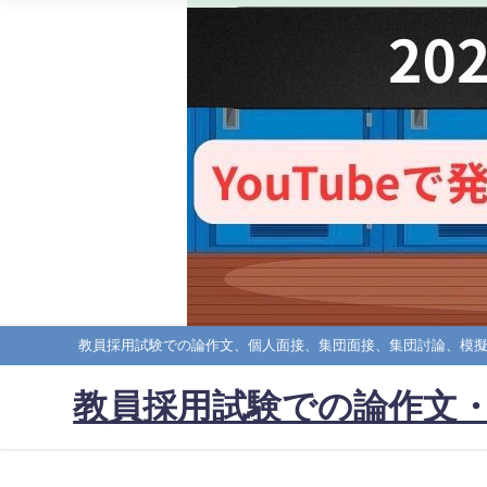
教員採用試験での論作文、個人面接、集団面接、集団討論、模
教員採用試験での論作文