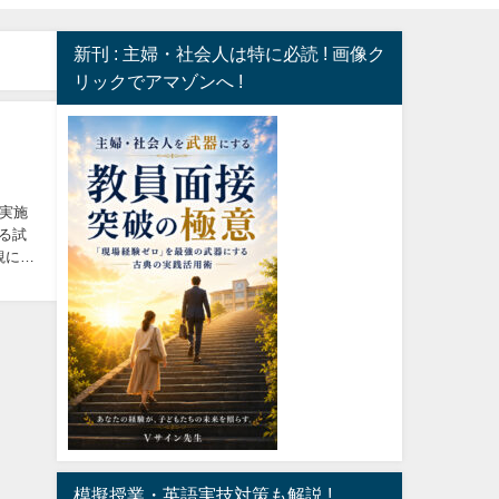
新刊 : 主婦・社会人は特に必読 ! 画像ク
リックでアマゾンへ !
実施
る試
観に立
模擬授業・英語実技対策も解説 !