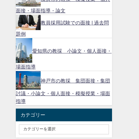
面接・場面指導・論文
教員採用試験での面接 | 過去問
題例
愛知県の教採 小論文・個人面接・
場面指導
神戸市の教採 集団面接・集団
討議・小論文・個人面接・模擬授業・場面
指導
カテゴリー