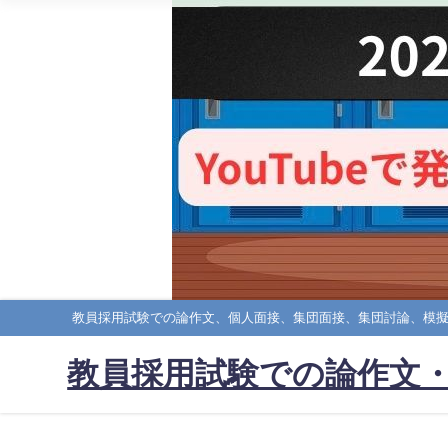
教員採用試験での論作文、個人面接、集団面接、集団討論、模
教員採用試験での論作文