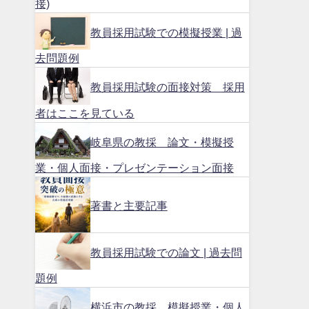
接)
教員採用試験での模擬授業 | 過
去問題例
教員採用試験の面接対策 採用
者はここを見ている
岐阜県の教採 論文・模擬授
業・個人面接・プレゼンテーション面接
著書と主要記事
教員採用試験での論文 | 過去問
題例
横浜市の教採 模擬授業・個人