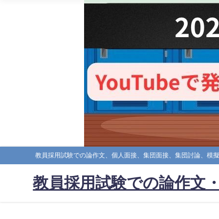
教員採用試験での論作文、個人面接、集団面接、集団討論、模
教員採用試験での論作文