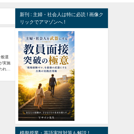
新刊 : 主婦・社会人は特に必読 ! 画像ク
リックでアマゾンへ !
一般選
が実施
われま
模擬授業・英語実技対策も解説 !