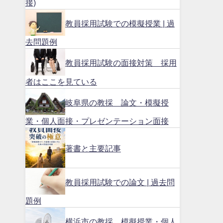
接)
教員採用試験での模擬授業 | 過
去問題例
教員採用試験の面接対策 採用
者はここを見ている
岐阜県の教採 論文・模擬授
業・個人面接・プレゼンテーション面接
著書と主要記事
教員採用試験での論文 | 過去問
題例
横浜市の教採 模擬授業・個人