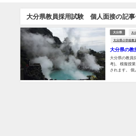
大分県教員採用試験 個人面接の記事
大
大分県
大分県小学校教
大分県の教
大分県の教員
考)。 模擬
されます。 
す。 面接Ⅱは