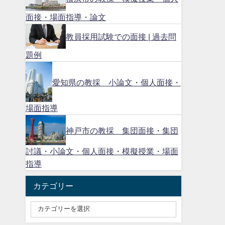
面接・場面指導・論文
教員採用試験での面接 | 過去問
題例
愛知県の教採 小論文・個人面接・
場面指導
神戸市の教採 集団面接・集団
討議・小論文・個人面接・模擬授業・場面
指導
カテゴリー