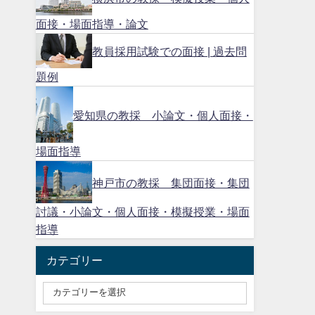
面接・場面指導・論文
教員採用試験での面接 | 過去問
題例
愛知県の教採 小論文・個人面接・
場面指導
神戸市の教採 集団面接・集団
討議・小論文・個人面接・模擬授業・場面
指導
カテゴリー