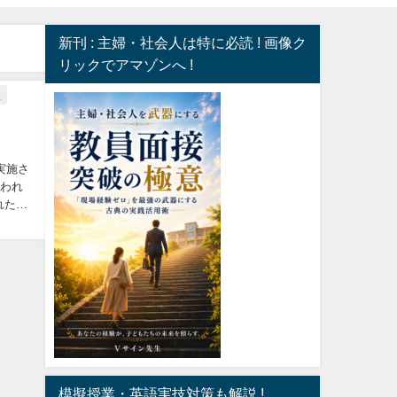
新刊 : 主婦・社会人は特に必読 ! 画像ク
リックでアマゾンへ !
接
実施さ
行われ
れた資
模擬授業・英語実技対策も解説 !