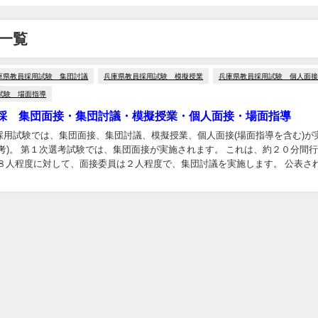
一覧
庫県教員採用試験 集団討議
兵庫県教員採用試験 模擬授業
兵庫県教員採用試験 個人面
試験 場面指導
採 集団面接・集団討議・模擬授業・個人面接・場面指導
採用試験では、集団面接、集団討議、模擬授業、個人面接(場面指導を含む)が
考)。 第１次選考試験では、集団面接が実施されます。 これは、約２０分間
者８人程度に対して、面接委員は２人程度で、集団討議を実施します。 公表さ
ような内容です。 記 者 発 表 ...