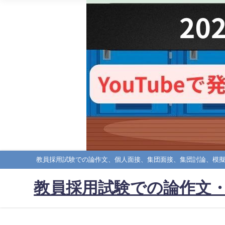
教員採用試験での論作文、個人面接、集団面接、集団討論、模
教員採用試験での論作文