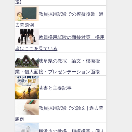
接)
教員採用試験での模擬授業 | 過
去問題例
教員採用試験の面接対策 採用
者はここを見ている
岐阜県の教採 論文・模擬授
業・個人面接・プレゼンテーション面接
著書と主要記事
教員採用試験での論文 | 過去問
題例
横浜市の教採 模擬授業・個人