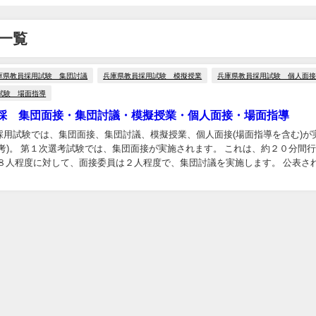
一覧
庫県教員採用試験 集団討議
兵庫県教員採用試験 模擬授業
兵庫県教員採用試験 個人面
試験 場面指導
採 集団面接・集団討議・模擬授業・個人面接・場面指導
採用試験では、集団面接、集団討議、模擬授業、個人面接(場面指導を含む)が
考)。 第１次選考試験では、集団面接が実施されます。 これは、約２０分間
者８人程度に対して、面接委員は２人程度で、集団討議を実施します。 公表さ
ような内容です。 記 者 発 表 ...