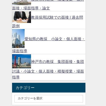
面接・場面指導・論文
教員採用試験での面接 | 過去問
題例
愛知県の教採 小論文・個人面接・
場面指導
神戸市の教採 集団面接・集団
討議・小論文・個人面接・模擬授業・場面
指導
カテゴリー