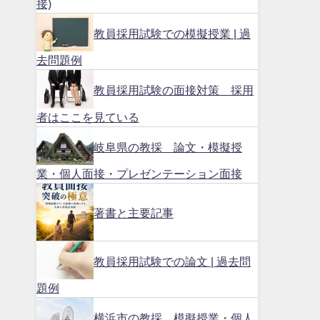
接)
教員採用試験での模擬授業 | 過
去問題例
教員採用試験の面接対策 採用
者はここを見ている
岐阜県の教採 論文・模擬授
業・個人面接・プレゼンテーション面接
著書と主要記事
教員採用試験での論文 | 過去問
題例
横浜市の教採 模擬授業・個人