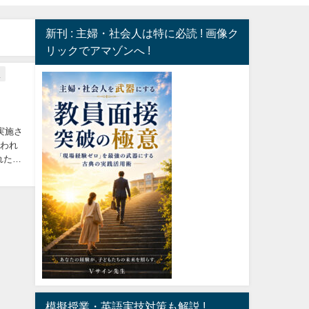
新刊 : 主婦・社会人は特に必読 ! 画像ク
リックでアマゾンへ !
接
実施さ
行われ
れた資
模擬授業・英語実技対策も解説 !