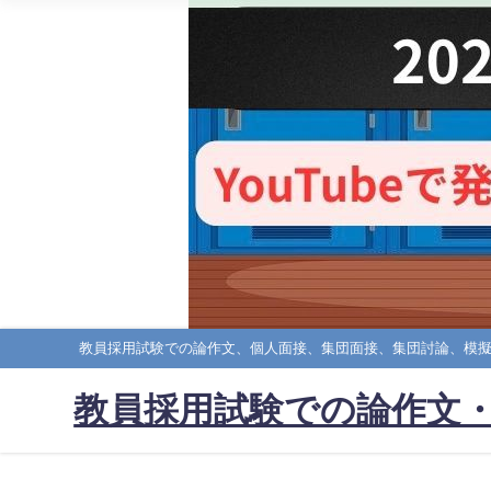
教員採用試験での論作文、個人面接、集団面接、集団討論、模
教員採用試験での論作文