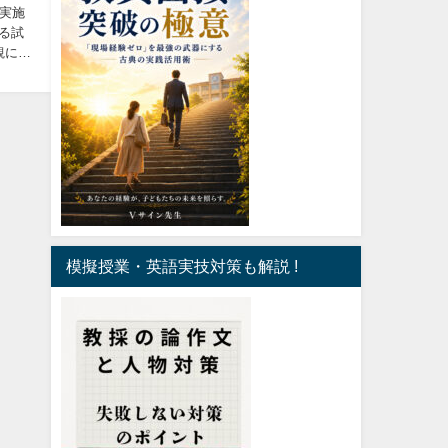
実施
る試
観に立
模擬授業・英語実技対策も解説 !