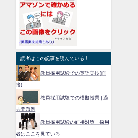
読者はこの記事を読んでいる !
教員採用試験での英語実技(面
接)
教員採用試験での模擬授業 | 過
去問題例
教員採用試験の面接対策 採用
者はここを見ている