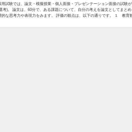
採用試験では、論文・模擬授業・個人面接・プレゼンテーション面接の試験が
選考)。 論文は、60分で、ある課題について、自分の考えを論文としてまとめ
理的な思考力や表現力をみます。 評価の観点は、以下の通りです。 １ 教育
 ・教育に対する熱い考え方を、説得力あ...