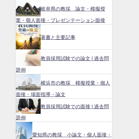
岐阜県の教採 論文・模擬授
業・個人面接・プレゼンテーション面接
著書と主要記事
教員採用試験での論文 | 過去問
題例
横浜市の教採 模擬授業・個人
面接・場面指導・論文
教員採用試験での面接 | 過去問
題例
愛知県の教採 小論文・個人面接・