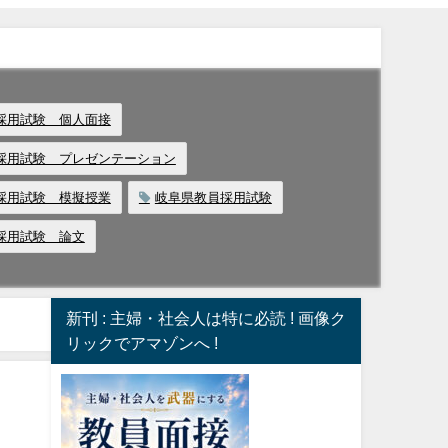
採用試験 個人面接
採用試験 プレゼンテーション
採用試験 模擬授業
岐阜県教員採用試験
採用試験 論文
新刊 : 主婦・社会人は特に必読 ! 画像ク
リックでアマゾンへ !