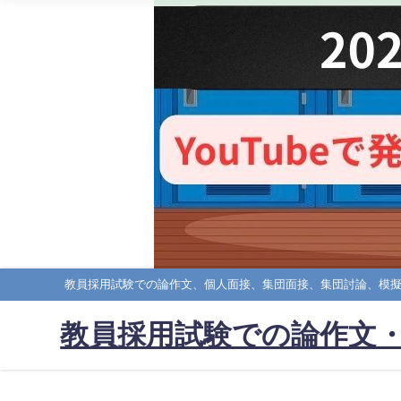
教員採用試験での論作文、個人面接、集団面接、集団討論、模
教員採用試験での論作文